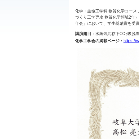
化学・生命工学科 物質化学コース
づくり工学専攻 物質化学領域2年）が
年会」において、学生奨励賞を受
講演題目
：水蒸気共存下CO
吸脱着
2
化学工学会の
掲載
ページ
：
https://