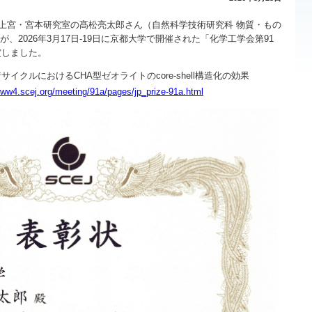
 上宮・宮本研究室の髙松亮太郎さん（自然科学技術研究科 物質・もの
、2026年3月17日-19日に京都大学で開催された「化学工学会第91
賞しました。
サイクルにおけるCHA型ゼオライトのcore-shell構造化の効果
www4.scej.org/meeting/91a/pages/jp_prize-91a.html