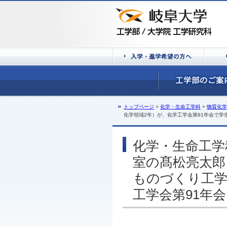
トップページ
>
化学・生命工学科
>
物質化学
化学領域2年）が、化学工学会第91年会で学
化学・生命工学
室の髙松亮太郎
ものづくり工学
工学会第91年