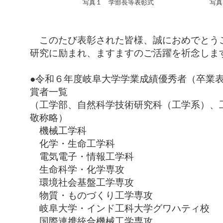
写真１ 学部長等表彰式
写真
このたび表彰された皆様、誠におめでとう
研究に励まれ、ますますのご活躍を祈念しま
●令和６年度岐阜大学学業成績優秀者（卒業
賞者一覧
（工学部、自然科学技術研究科（工学系）、
敬称略）
機械工学科 秋田
化学・生命工学科 西
電気電子・情報工学科 伊
生命科学・化学専攻 伊
環境社会基盤工学専攻 毛
物質・ものづくり工学専攻 桝
岐阜大学・インド工科大学グワハティ校
国際連携統合機械工学専攻 Tun Na