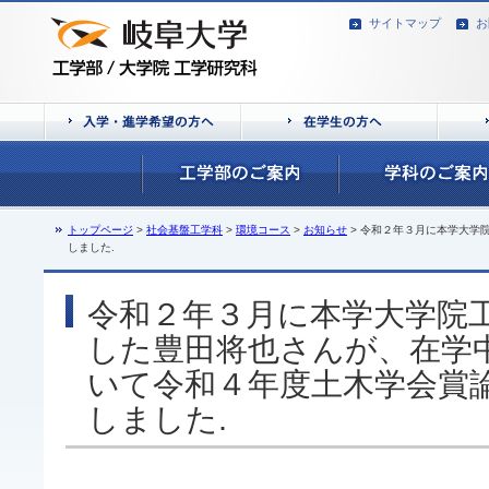
サイトマップ
お
トップページ
>
社会基盤工学科
>
環境コース
>
お知らせ
> 令和２年３月に本学大学
しました.
令和２年３月に本学大学院
した豊田将也さんが、在学
いて令和４年度土木学会賞
しました.