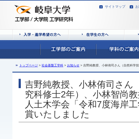
サイトマップ
お
トップページ
>
社会基盤工学科
>
お知らせ
> 吉野純教授、小林侑司さん（自然科学
吉野純教授、小林侑司さん
究科修士2年）、小林智尚
人土木学会「令和7度海岸
賞いたしました